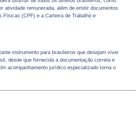
erá usufruir de todos os direitos brasileiros, como
rcer atividade remunerada, além de emitir documentos
s Física
s
(CPF) e a Carteira de Trabalho e
ante instrumento para brasileiros que desejam viver
sil, desde que fornecida a documentação correta e
. Um acompanhamento jurídico especializado torna o
__________________________________________________