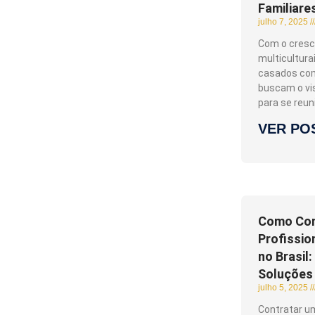
Familiare
julho 7, 2025
Com o cresc
multiculturai
casados com
buscam o vis
para se reun
VER PO
Como Con
Profissio
no Brasil:
Soluções
julho 5, 2025
Contratar um