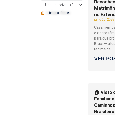
Reconhec
Matrimôn
Limpar filtros
no Exteri
julho 15, 2025
Casamentos 
exterior têm
para que pr
Brasil — atua
regime de
VER PO
🏠 Visto 
Familiar n
Caminhos
Brasileir