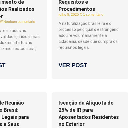
imento de
Requisitos e
ios Realizados
Procedimentos
julho 8, 2025
1 comentário
or
Nenhum comentário
A naturalização brasileira é o
processo pelo qual o estrangeiro
realizados no
adquire voluntariamente a
 validade jurídica, mas
cidadania, desde que cumpra os
oduzam efeitos no
requisitos legais.
lizando estado civil,
ST
VER POST
de Reunião
Isenção da Alíquota de
o Brasil:
25% de IR para
 Legais para
Aposentados Residentes
os e Seus
no Exterior